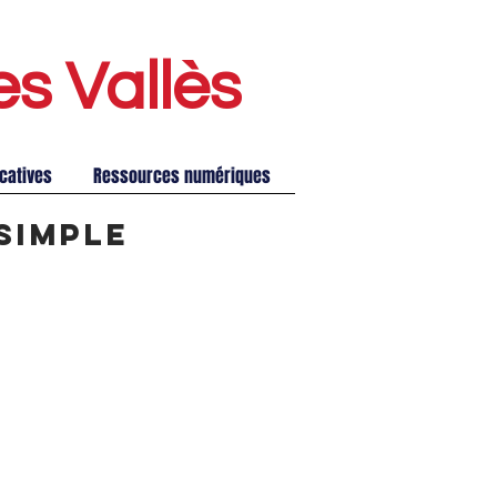
es Vallè
s
catives
Ressources numériques
simple