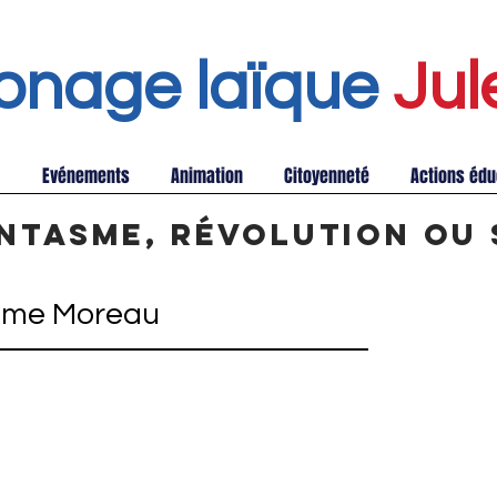
onage laïque
Jul
Evénements
Animation
Citoyenneté
Actions édu
antasme, révolution ou 
aume Moreau