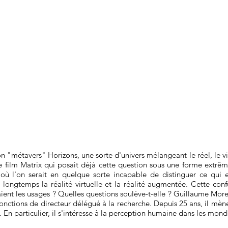
 "métavers" Horizons, une sorte d'univers mélangeant le réel, le vir
 le film Matrix qui posait déjà cette question sous une forme extr
où l'on serait en quelque sorte incapable de distinguer ce qui e
ngtemps la réalité virtuelle et la réalité augmentée. Cette confusi
ient les usages ? Quelles questions soulève-t-elle ? Guillaume Mor
onctions de directeur délégué à la recherche. Depuis 25 ans, il mè
e. En particulier, il s'intéresse à la perception humaine dans les mon