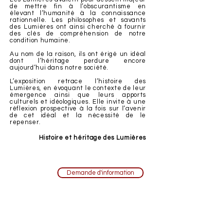
de mettre fin à l’obscurantisme en
élevant l’humanité à la connaissance
rationnelle. Les philosophes et savants
des Lumières ont ainsi cherché à fournir
des clés de compréhension de notre
condition humaine.
Au nom de la raison, ils ont érigé un idéal
dont l’héritage perdure encore
aujourd’hui dans notre société.
L’exposition retrace l’histoire des
Lumières, en évoquant le contexte de leur
émergence ainsi que leurs apports
culturels et idéologiques. Elle invite à une
réflexion prospective à la fois sur l’avenir
de cet idéal et la nécessité de le
repenser.
Histoire et héritage des Lumières
13
panneaux
Demande d'information
80 x 120 cm
Œillets
A partir de
13 ans