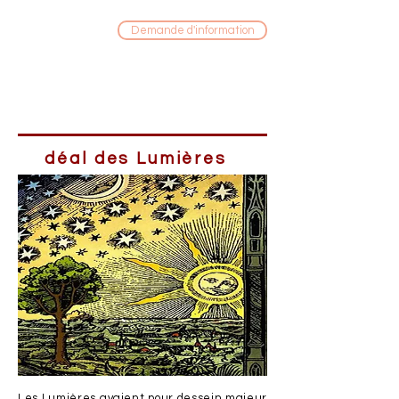
16
panneaux
Demande d'information
80 x 120 cm
Œillets
A partir de
10 ans
L'
i
déal des Lumières
Les Lumières avaient pour dessein majeur