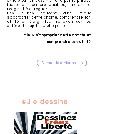
article par un dessin et une petite phrase
facilement compréhensibles, invitant à
réagir et à dialoguer.
Les jeunes peuvent ainsi mieux
s’approprier cette charte, comprendre son
utilité et élargir leur réflexion sur les
différents sujets qu’elle porte.
Mieux s’approprier cette charte et
comprendre son utilité
9 panneaux
Demande d'information
80 x 120 cm
Œillets
A partir de
6 ans
#J
e dessine