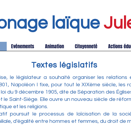
onage laïque
Jul
Evénements
Animation
Citoyenneté
Actions édu
Textes législatifs
se, le législateur a souhaité organiser les relations e
1, Napoléon I fixe, pour tout le XIXème siècle, les r
 La loi du 9 décembre 1905, dite de Séparation des Église
t le Saint-Siège. Elle ouvre un nouveau siècle de réfo
ique et les religions.
slatif poursuit le processus de laïcisation de la s
iliale, d'égalité entre hommes et femmes, du droit de mo