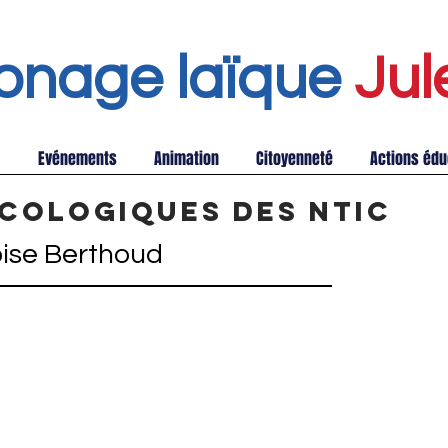
onage laïque
Jul
Evénements
Animation
Citoyenneté
Actions édu
́cologiques des NTIC
ise Berthoud