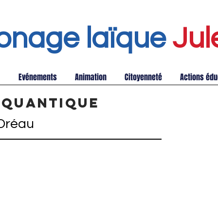
onage laïque
Jul
Evénements
Animation
Citoyenneté
Actions édu
n quantique
Dréau