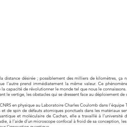
la distance désirée ; possiblement des milliers de kilomètres, ça n
 que l’autre prend immédiatement la même valeur. Ce phénomène, 
 la capacité de révolutionner le monde tel que nous le connaissons
ent le vertige, les obstacles qui se dressent face au déploiement d
 CNRS en physique au Laboratoire Charles Coulomb dans l’équipe Te
s et de spin de défauts atomiques ponctuels dans les matériaux se
ntique et moléculaire de Cachan, elle a travaillé à l’université 
udie, à l’aide d’un microscope confocal à froid de sa conception, le
pour l’innovation quantique.