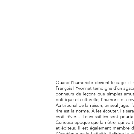
Quand l'humoriste devient le sage, il
François l’Yvonnet témoigne d'un agace
donneurs de leçons que simples amuse
politique et culturelle, l'humoriste a r
Au tribunal de la raison, un seul juge: l
rire est la norme. À les écouter, ils se
croit rêver… Leurs saillies sont pourta
Curieuse époque que la nôtre, qui voit 
et éditeur. Il est également membre d
l'Académie de la Latinité. Il dirige la 