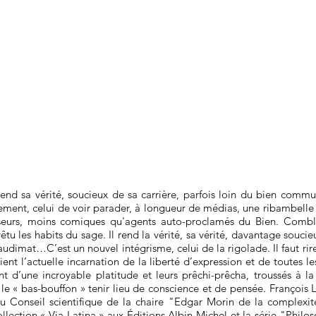
 rend sa vérité, soucieux de sa carrière, parfois loin du bien co
ment, celui de voir parader, à longueur de médias, une ribambelle
urs, moins comiques qu'agents auto-proclamés du Bien. Comblant
evêtu les habits du sage. Il rend la vérité, sa vérité, davantage sou
'audimat…C’est un nouvel intégrisme, celui de la rigolade. Il faut rire
raient l’actuelle incarnation de la liberté d’expression et de toutes 
nt d’une incroyable platitude et leurs prêchi-prêcha, troussés à la 
le « bas-bouffon » tenir lieu de conscience et de pensée. François 
u Conseil scientifique de la chaire "Edgar Morin de la complexité
collection « Via Latina » aux Éditions Albin Michel et la série "Philo