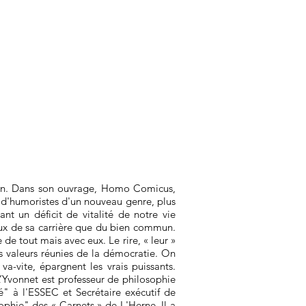
mmun. Dans son ouvrage, Homo Comicus,
 d'humoristes d'un nouveau genre, plus
 un déficit de vitalité de notre vie
cieux de sa carrière que du bien commun.
 de tout mais avec eux. Le rire, « leur »
les valeurs réunies de la démocratie. On
va-vite, épargnent les vrais puissants.
L’Yvonnet est professeur de philosophie
" à l'ESSEC et Secrétaire exécutif de
sophie" des « Carnets » de L'Herne. Il a