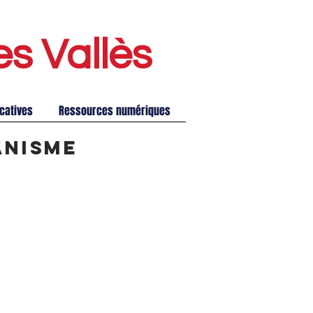
es Vallè
s
catives
Ressources numériques
anisme