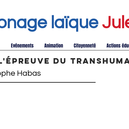
onage laïque
Jul
Evénements
Animation
Citoyenneté
Actions édu
 l'épreuve du Transhum
ophe Habas