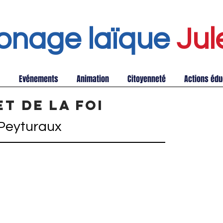
onage laïque
Jul
Evénements
Animation
Citoyenneté
Actions édu
et de la foi
 Peyturaux