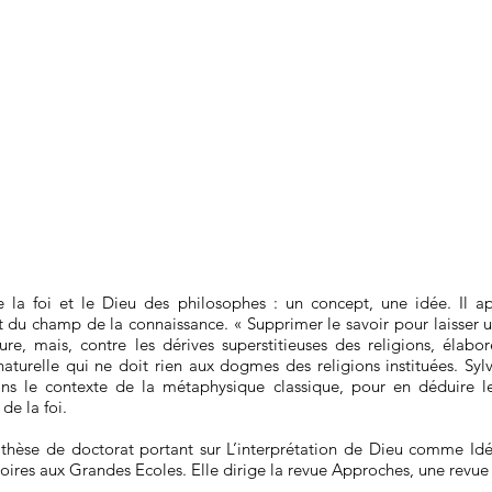
de la foi et le Dieu des philosophes : un concept, une idée. Il a
t du champ de la connaissance. « Supprimer le savoir pour laisser un
re, mais, contre les dérives superstitieuses des religions, élabo
aturelle qui ne doit rien aux dogmes des religions instituées. Sylv
ans le contexte de la métaphysique classique, pour en déduire le
de la foi.
thèse de doctorat portant sur L’interprétation de Dieu comme Idéa
ires aux Grandes Ecoles. Elle dirige la revue Approches, une revue d