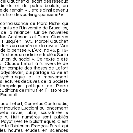
cel Gauchet à l'écart des réseaux
pédients et de petits boulots, en
e de terrain. « J'étais ainsi devenu
tation des parkings parisiens ! ».
 connaissance de Marc Richir qui
iants de l'Université de Bruxelles,
 de la relancer sur de nouvelles
ius Castoriadis et Pierre Clastres
aît jusqu’en 1975. Marcel Gauchet
1 dans un numéro de la revue L’Arc
e la pensée », L’Arc, no 46, p. 19-
extures un article intitulé « Sur la
itution du social ». Ce texte a été
r Claude Lefort à l’université de
ffet compte des thèses de Lefort
 Gladys Swain, qui partage sa vie et
 psychiatrique et le mouvement
les lectures décisives de la Société
thropologie politique de Pierre
Éditions de Minuit) et l’Histoire de
 Foucault.
aude Lefort, Cornelius Castoriadis,
 et Maurice Lucciani au lancement
le revue, Libre, sous-titrée «
hie ». Huit numéros sont publiés
Payot (Petite bibliothèque). C'est
nte l'historien François Furet qui
des hautes études en sciences