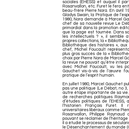
sociales (EHESS) et auquel il par
Rosanvallon, etc. Furet le fera en
beau-frère Pierre Nora. En avril 19
Gladys Swain, la Pratique de l’es
1980, Nora demande à Marcel Gau
chef de sa nouvelle revue Le Déba
primordial dans la promotion édito
que la page est tournée. Dans son
les intellectuels ? », il semble
propres collections, la « Bibliothè
Bibliothèque des histoires », aux
chef, Michel Foucault représentan
plus gros succès de la « Bibliot
choix par Pierre Nora de Marcel Ga
la revue ne pouvait qu’être inter
avec Michel Foucault, vu les po
Gauchet vis-à-vis de l’œuvre f
pratique de l’esprit humain.
En juillet 1980, Marcel Gauchet pu
pas une politique (Le Débat, no 3, 
autre étape importante de sa vie
de recherches politiques Raymo
d’études politiques de l’EHESS, 
l’historien François Furet. I
universitaires libéraux comme Pier
Rosanvallon, Philippe Raynaud 
pouvant se réclamer de l’héritag
Il a étudié le processus de sécula
le Désenchantement du monde (Gall