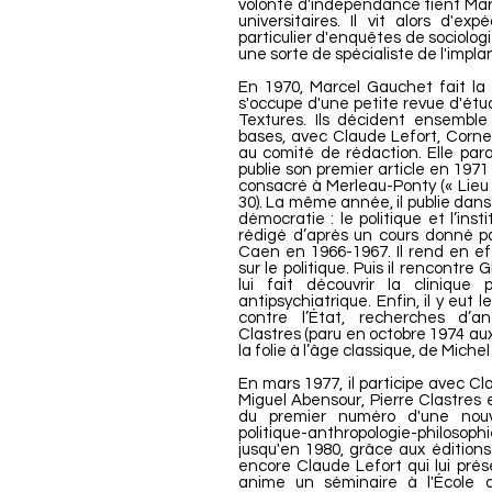
volonté d'indépendance tient Mar
universitaires. Il vit alors d'ex
particulier d'enquêtes de sociologi
une sorte de spécialiste de l'implan
En 1970, Marcel Gauchet fait la
s'occupe d'une petite revue d'étud
Textures. Ils décident ensemble
bases, avec Claude Lefort, Cornel
au comité de rédaction. Elle par
publie son premier article en 197
consacré à Merleau-Ponty (« Lieu d
30). La même année, il publie dans T
démocratie : le politique et l’inst
rédigé d’après un cours donné pa
Caen en 1966-1967. Il rend en e
sur le politique. Puis il rencontre
lui fait découvrir la clinique
antipsychiatrique. Enfin, il y eut 
contre l’État, recherches d’an
Clastres (paru en octobre 1974 aux 
la folie à l’âge classique, de Michel
En mars 1977, il participe avec Cl
Miguel Abensour, Pierre Clastres
du premier numéro d'une nouvel
politique-anthropologie-philosop
jusqu'en 1980, grâce aux éditions 
encore Claude Lefort qui lui prése
anime un séminaire à l'École 