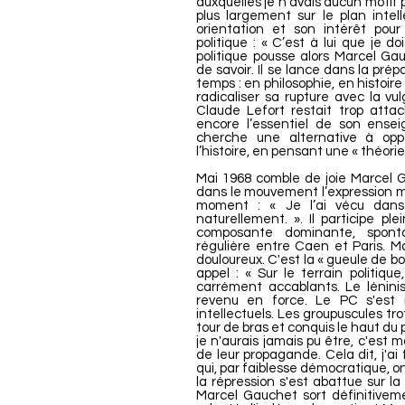
auxquelles je n’avais aucun motif p
plus largement sur le plan intell
orientation et son intérêt pour
politique : « C’est à lui que je d
politique pousse alors Marcel Ga
de savoir. Il se lance dans la pré
temps : en philosophie, en histoire 
radicaliser sa rupture avec la vu
Claude Lefort restait trop attac
encore l’essentiel de son ens
cherche une alternative à op
l’histoire, en pensant une « théorie 
Mai 1968 comble de joie Marcel 
dans le mouvement l’expression m
moment : « Je l’ai vécu dans 
naturellement. ». Il participe 
composante dominante, sponta
régulière entre Caen et Paris. Mai
douloureux. C'est la « gueule de bo
appel : « Sur le terrain politiq
carrément accablants. Le lénini
revenu en force. Le PC s'est 
intellectuels. Les groupuscules tr
tour de bras et conquis le haut du p
je n'aurais jamais pu être, c'est m
de leur propagande. Cela dit, j'ai
qui, par faiblesse démocratique, on
la répression s'est abattue sur la
Marcel Gauchet sort définitivem