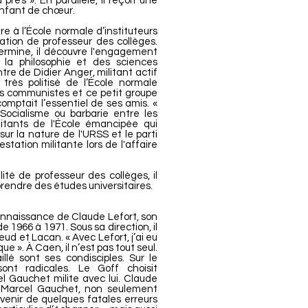
près ». En parallèle, il reçoit une
enfant de chœur.
re à l’École normale d’instituteurs
ation de professeur des collèges.
termine, il découvre l'engagement
 la philosophie et des sciences
ntre de Didier Anger, militant actif
très politisé de l’École normale
les communistes et ce petit groupe
omptait l’essentiel de ses amis. «
Socialisme ou barbarie entre les
litants de l'École émancipée qui
sur la nature de l'URSS et le parti
estation militante lors de l'affaire
ité de professeur des collèges, il
prendre des études universitaires.
onnaissance de Claude Lefort, son
e 1966 à 1971. Sous sa direction, il
d et Lacan. « Avec Lefort, j’ai eu
que ». À Caen, il n’est pas tout seul.
llé sont ses condisciples. Sur le
sont radicales. Le Goff choisit
el Gauchet milite avec lui. Claude
 Marcel Gauchet, non seulement
révenir de quelques fatales erreurs