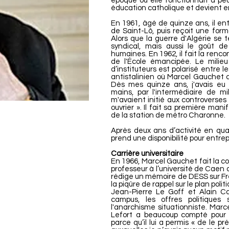
époque où elle fonctionnait à peu 
éducation catholique et devient 
En 1961, âgé de quinze ans, il ent
de Saint-Lô, puis reçoit une form
Alors que la guerre d'Algérie se 
syndical, mais aussi le goût de
humaines. En 1962, il fait la renco
de l'École émancipée. Le milieu 
d’instituteurs est polarisé entre 
antistalinien où Marcel Gauchet c
Dès mes quinze ans, j'avais eu 
mains, par l'intermédiaire de mi
m'avaient initié aux controverses 
ouvrier ». Il fait sa première manif
de la station de métro Charonne.
Après deux ans d’activité en qual
prend une disponibilité pour entre
Carrière universitaire
En 1966, Marcel Gauchet fait la c
professeur à l’université de Caen d
rédige un mémoire de DESS sur Freu
la piqûre de rappel sur le plan politi
Jean-Pierre Le Goff et Alain Cai
campus, les offres politiques 
l'anarchisme situationniste. Marc
Lefort a beaucoup compté pour
parce qu’il lui a permis « de le p