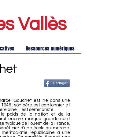
es Vallè
s
catives
Ressources numériques
het
Partager
 Marcel Gauchet est né dans une
1946 : son père est cantonnier et
re aîné, il est séminariste.
e poids de la nation et de la
ural encore marqué grandement
use typique de l’ouest de la France,
 bénéficier d’une école qui marche.
 méritocratie républicaine à une