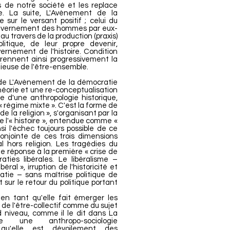
es de notre société et les replace
e. La suite, L'Avènement de la
 sur le versant positif ; celui du
ouvernement des hommes par eux-
u travers de la production (praxis)
litique, de leur propre devenir,
ernement de l'histoire. Condition
 prennent ainsi progressivement la
igieuse de l'être-ensemble.
 de L'Avènement de la démocratie
héorie et une re-conceptualisation
e d'une anthropologie historique,
régime mixte ». C'est la forme de
e la religion », s'organisant par la
 de l'« histoire », entendue comme «
nsi l'échec toujours possible de ce
onjointe de ces trois dimensions
 hors religion. Les tragédies du
 réponse à la première « crise de
ties libérales. Le libéralisme –
al », irruption de l'historicité et
tie – sans maîtrise politique de
t sur le retour du politique portant
en tant qu'elle fait émerger les
 de l'être-collectif comme du sujet
niveau, comme il le dit dans La
e une anthropo-sociologie
e qu'elle est dévoilement des