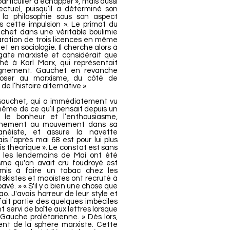
articulier d’échapper », mais aussi
ectuel, puisqu’il a déterminé son
 la philosophie sous son aspect
ois cette impulsion ». Le primat du
uchet dans une véritable boulimie
paration de trois licences en même
et en sociologie. Il cherche alors à
lgate marxiste et considérait que
hé à Karl Marx, qui représentait
eignement. Gauchet en revanche
poser au marxisme, du côté de
de l’histoire alternative ».
Gauchet, qui a immédiatement vu
ême de ce qu’il pensait depuis un
le bonheur et l’enthousiasme,
pleinement au mouvement dans sa
néiste, et assure la navette
s l’après mai 68 est pour lui plus
is théorique ». Le constat est sans
ue, les lendemains de Mai ont été
sme qu'on avait cru foudroyé est
mis à faire un tabac chez les
otskistes et maoïstes ont recruté à
avé. » « S'il y a bien une chose que
ao. J'avais horreur de leur style et
 fait partie des quelques imbéciles
t servi de boîte aux lettres lorsque
 Gauche prolétarienne. » Dès lors,
ent de la sphère marxiste. Cette