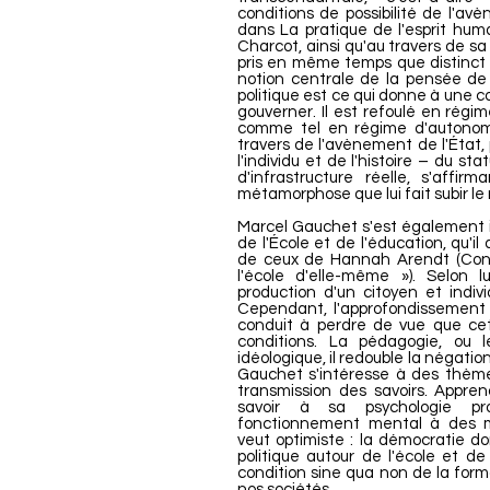
conditions de possibilité de l'avè
dans La pratique de l'esprit humai
Charcot, ainsi qu'au travers de sa
pris en même temps que distinct da
notion centrale de la pensée de 
politique est ce qui donne à une co
gouverner. Il est refoulé en rég
comme tel en régime d'autonomi
travers de l'avènement de l'État,
l'individu et de l'histoire – du st
d'infrastructure réelle, s'affi
métamorphose que lui fait subir le
Marcel Gauchet s'est également in
de l'École et de l'éducation, qu'
de ceux de Hannah Arendt (Condit
l'école d'elle-même »). Selon l
production d'un citoyen et individ
Cependant, l'approfondissement 
conduit à perdre de vue que cet
conditions. La pédagogie, ou 
idéologique, il redouble la négation
Gauchet s'intéresse à des thème
transmission des savoirs. Appren
savoir à sa psychologie pr
fonctionnement mental à des m
veut optimiste : la démocratie 
politique autour de l'école et de
condition sine qua non de la forma
nos sociétés.