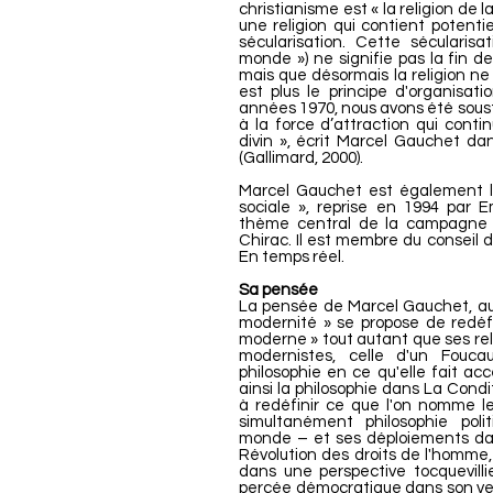
christianisme est « la religion de la
une religion qui contient potent
sécularisation. Cette séculari
monde ») ne signifie pas la fin d
mais que désormais la religion ne s
est plus le principe d'organisati
années 1970, nous avons été sous
à la force d’attraction qui contin
divin », écrit Marcel Gauchet da
(Gallimard, 2000).
Marcel Gauchet est également le
sociale », reprise en 1994 par 
thème central de la campagne p
Chirac. Il est membre du conseil d
En temps réel.
Sa pensée
La pensée de Marcel Gauchet, au 
modernité » se propose de redéfi
moderne » tout autant que ses re
modernistes, celle d'un Foucau
philosophie en ce qu'elle fait ac
ainsi la philosophie dans La Condi
à redéfinir ce que l'on nomme l
simultanément philosophie pol
monde – et ses déploiements dan
Révolution des droits de l'homme,
dans une perspective tocquevilli
percée démocratique dans son vers