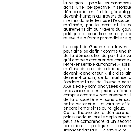
la religion. Il pointe les paradox
dans une perspective historiqu
démocratie, en fait la généalogie
devenir-humain au travers du g
mêmes dans le temps et l'espace, a
maîtrisée, par le droit et le po
autrement dit au travers du gouv
politique et condition historique
relève de la forme primordiale rel
Le projet de Gauchet au travers
peut ainsi se définir comme une t
de la démocratie, du point de vu
qu'il donne à comprendre comme « 
l'être-ensemble autonome, « sorti d
maîtrise du droit, du politique, et
devenir-générateur ». Il croise ai
devenir-humain, de la maîtrise c
fondamentales de l'humain-social
XXe siècle y sont analysées comme
croissance » des jeunes démocra
compris comme « renversement libér
de la « société » – sans démocra
cette historicité – ouvrira en effe
encore l'empreinte du religieux.
Cette théorie de la démocratie 
points nodaux liant le déploiement
peut se comprendre à un second 
condition politique, comm
transcendantale, c'est-à-dir