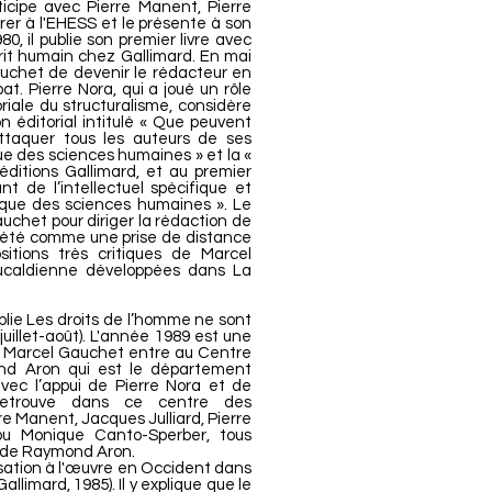
ticipe avec Pierre Manent, Pierre
trer à l'EHESS et le présente à son
80, il publie son premier livre avec
prit humain chez Gallimard. En mai
chet de devenir le rédacteur en
t. Pierre Nora, qui a joué un rôle
riale du structuralisme, considère
 éditorial intitulé « Que peuvent
 attaquer tous les auteurs de ses
que des sciences humaines » et la «
 éditions Gallimard, et au premier
t de l’intellectuel spécifique et
hèque des sciences humaines ». Le
uchet pour diriger la rédaction de
prété comme une prise de distance
sitions très critiques de Marcel
oucaldienne développées dans La
blie Les droits de l’homme ne sont
juillet-août). L'année 1989 est une
. Marcel Gauchet entre au Centre
nd Aron qui est le département
avec l’appui de Pierre Nora et de
l retrouve dans ce centre des
re Manent, Jacques Julliard, Pierre
ou Monique Canto-Sperber, tous
e de Raymond Aron.
risation à l'œuvre en Occident dans
imard, 1985). Il y explique que le