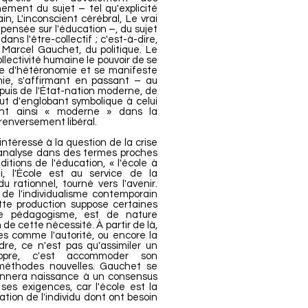
nement du sujet – tel qu'explicité
n, L'inconscient cérébral, Le vrai
 pensée sur l'éducation –, du sujet
ns l'être-collectif ; c'est-à-dire,
Marcel Gauchet, du politique. Le
llectivité humaine le pouvoir de se
ime d'hétéronomie et se manifeste
e, s'affirmant en passant – au
 puis de l'État-nation moderne, de
atut d'englobant symbolique à celui
rmant ainsi « moderne » dans la
 renversement libéral.
téressé à la question de la crise
il analyse dans des termes proches
ions de l'éducation, « l'école à
ui, l'École est au service de la
u rationnel, tourné vers l'avenir.
de l'individualisme contemporain
te production suppose certaines
le pédagogisme, est de nature
 de cette nécessité. À partir de là,
s comme l'autorité, ou encore la
dre, ce n'est pas qu'assimiler un
opre, c'est accommoder son
éthodes nouvelles. Gauchet se
donnera naissance à un consensus
 ses exigences, car l'école est la
tion de l'individu dont ont besoin