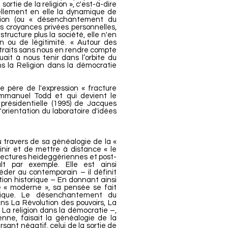
 sortie de la religion », c'est-à-dire
iellement en elle la dynamique de
sation (ou « désenchantement du
es croyances privées personnelles,
tructure plus la société, elle n'en
on ou de légitimité. « Autour des
traits sans nous en rendre compte
uait à nous tenir dans l’orbite du
ns la Religion dans la démocratie
 père de l'expression « fracture
Emmanuel Todd et qui devient le
résidentielle (1995) de Jacques
'orientation du laboratoire d'idées
travers de sa généalogie de la «
nir et de mettre à distance « le
lectures heideggériennes et post-
lt par exemple. Elle est ainsi
céder au contemporain – il définit
tion historique – En donnant ainsi
e « moderne », sa pensée se fait
itique. Le désenchantement du
s La Révolution des pouvoirs, La
 La religion dans la démocratie –,
enne, faisait la généalogie de la
ant négatif, celui de la sortie de