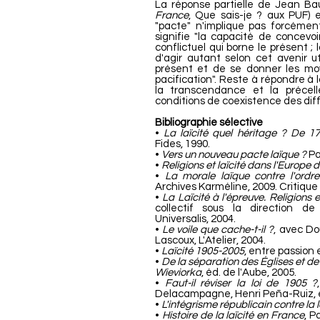
La réponse partielle de Jean Bau
France
, Que sais-je ? aux PUF) 
"pacte" n'implique pas forcémen
signifie "la capacité de concevoi
conflictuel qui borne le présent ; l
d'agir autant selon cet avenir u
présent et de se donner les moy
pacification". Reste à répondre à la
la transcendance et la précell
conditions de coexistence des diffé
Bibliographie sélective
•
La laïcité quel héritage ? De 17
Fides, 1990.
•
Vers un nouveau pacte laïque ?
Par
•
Religions et laïcité dans l'Europe 
•
La morale laïque contre l'ordr
Archives Karméline, 2009. Critique
•
La Laïcité à l'épreuve. Religions
collectif sous la direction d
Universalis, 2004.
•
Le voile que cache-t-il ?
, avec Do
Lascoux, L'Atelier, 2004.
•
Laïcité 1905-2005
, entre passion e
•
De la séparation des Églises et de l
Wieviorka
, éd. de l'Aube, 2005.
•
Faut-il réviser la loi de 1905 ?
Delacampagne, Henri Peña-Ruiz, e
•
L'intégrisme républicain contre la l
•
Histoire de la laïcité en France
, P