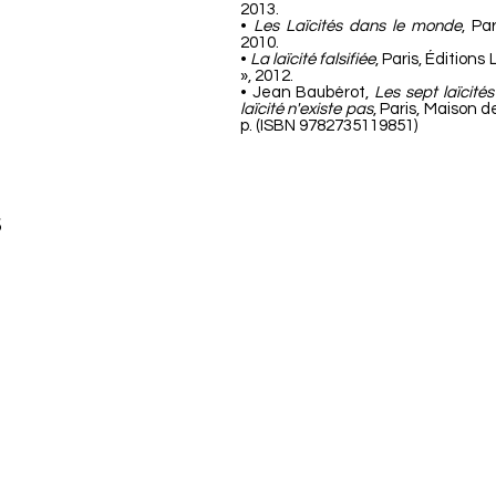
2013.
•
Les Laïcités dans le monde
, Pa
2010.
•
La laïcité falsifiée
, Paris, Éditions
», 2012.
• Jean Baubérot,
Les sept laïcité
laïcité n'existe pas
, Paris, Maison 
p. (ISBN 9782735119851)
s