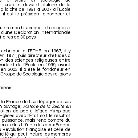
 d’Histoire et sociologie du
l crée et devient titulaire de la
la laïcité de 1991 à 2007 à l’École
il est le président d'honneur et
 un roman historique, et a dirigé six
ur d'une Déclaration internationale
sitaires de 30 pays.
echnique à l'EPHE en 1967, il y
n 1971, puis directeur d'études à
ion des sciences religieuses entre
ident de l'École en 1999, avant
en 2003. Il a été le fondateur en
 Groupe de Sociologie des religions
France
 la France doit se dégager de ses
n ouvrage,
Histoire de la laïcité en
notion de pacte laïque n'implique
lises avec l'État soit le résultat
à puissance, mais rend compte du
bien exclusif d'une des deux France
a Révolution française et celle de
 laïcité qui peut inclure les membres