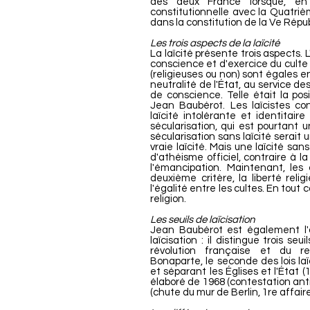
des deux France lorsque, en 
constitutionnelle avec la Quatr
dans la constitution de la Ve Répu
Les trois aspects de la laïcité
La laïcité présente trois aspects. L
conscience et d'exercice du culte 
(religieuses ou non) sont égales entr
neutralité de l'État, au service de
de conscience. Telle était la pos
Jean Baubérot. Les laïcistes con
laïcité intolérante et identitaire
sécularisation, qui est pourtant 
sécularisation sans laïcité serai
vraie laïcité. Mais une laïcité sans
d'athéisme officiel, contraire à 
l'émancipation. Maintenant, les 
deuxième critère, la liberté religi
l'égalité entre les cultes. En tout c
religion.
Les seuils de laïcisation
Jean Baubérot est également l'a
laïcisation : il distingue trois seu
révolution française et du r
Bonaparte, le seconde des lois laï
et séparant les Églises et l'État (1
élaboré de 1968 (contestation anti
(chute du mur de Berlin, 1re affaire