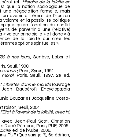
bérot (cf.
Histoire de la laïcité en
est que la notion sociologique de
t une négociation formelle, mais
r un avenir différent de l'horizon
a volonté et la possibilité politique
topique qu'en fonction du conflit
ens de parvenir à une (relative)
 « valeur principielle » et donc « à
ence de la laïcité qui créé les
rentes options spirituelles ».
89 à nos jours
, Genève, Labor et
is, Seuil, 1990.
des douze
, Paris, Syros, 1994.
e moral
, Paris, Seuil, 1997, 2e éd.
 et Libertés dans le monde
(ouvrage
e Jean Baubérot), Encyclopædia
unia Bouzar et Jacqueline Costa-
t raison, Seuil, 2004.
'État à l'avenir de la laïcité, avec M.
, avec Jean-Paul Scot, Christian
t René Rémond, Paris, PUF, 2005.
aïcité
, éd. de l'Aube, 2006.
aris, PUF (Que sais-je ?), 6e édition,