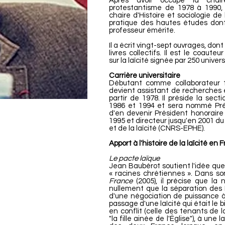
Après avoir occupé la chaire
protestantisme de 1978 à 1990, i
chaire d'Histoire et sociologie de 
pratique des hautes études dont 
professeur émérite.
Il a écrit vingt-sept ouvrages, dont
livres collectifs. Il est le coaute
sur la laïcité signée par 250 univer
Carrière universitaire
Débutant comme collaborateur t
devient assistant de recherches e
partir de 1978. Il préside la sect
1986 et 1994 et sera nommé Prés
d'en devenir Président honoraire 
1995 et directeur jusqu'en 2001 du
et de la laïcité (CNRS-EPHE).
Apport à l'histoire de la laïcité en 
Le pacte laïque
Jean Baubérot soutient l'idée que
« racines chrétiennes ». Dans so
France
(2005), il précise que la 
nullement que la séparation des Ég
d'une négociation de puissance 
passage d'une laïcité qui était le 
en conflit (celle des tenants de l
"la fille ainée de l'Église"), à une