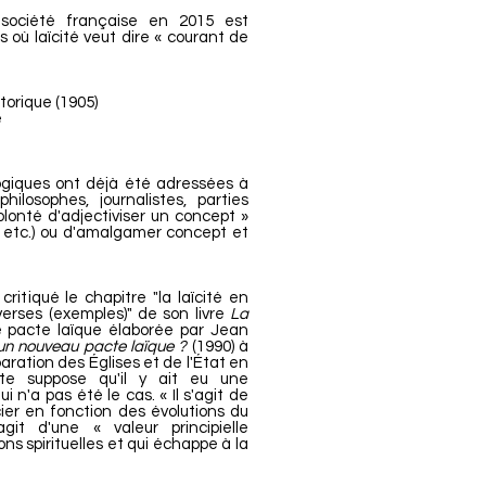
société française en 2015 est
s où laïcité veut dire « courant de
torique (1905)
e
ogiques ont déjà été adressées à
hilosophes, journalistes, parties
olonté d'adjectiviser un concept »
té, etc.) ou d'amalgamer concept et
ritiqué le chapitre "la laïcité en
verses (exemples)" de son livre
La
de pacte laïque élaborée par Jean
un nouveau pacte laïque ?
(1990) à
ration des Églises et de l'État en
te suppose qu'il y ait eu une
i n'a pas été le cas. « Il s'agit de
ocier en fonction des évolutions du
agit d'une « valeur principielle
ns spirituelles et qui échappe à la