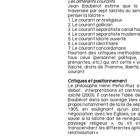
Les différents courants
Jean Baubérot estime que la 
traversée par sept laïcités au sen
penser la laïcité ».
1. Le courant antireligieux
2. Le courant gallican
3. Le courant séparatiste canal his
4. Le courant séparatiste modern
5. Le courant laïcité ouverte
6. Le courant identitaire
7. Le courant concordataire.
Pourtant des critiques méthodol
tous ceux (personnel politique, p
prenantes, etc.) qui ont cette « v
(laïcité, droits de l'homme, liber
courant.
Critiques et positionnement
Le philosophe Henri Peña-Ruiz a c
débat : interprétations et contro
laïcité
(2003). Il conteste l'idée 
Baubérot dans son ouvrage
Vers 
propos notamment de la loi de sépa
1905, en soulignant qu'un pac
négociation avec les Églises, ce qu
savoir si la laïcité doit se renég
paysage religieux », ou s'il s'
transcendant les différentes optio
relativisation ».