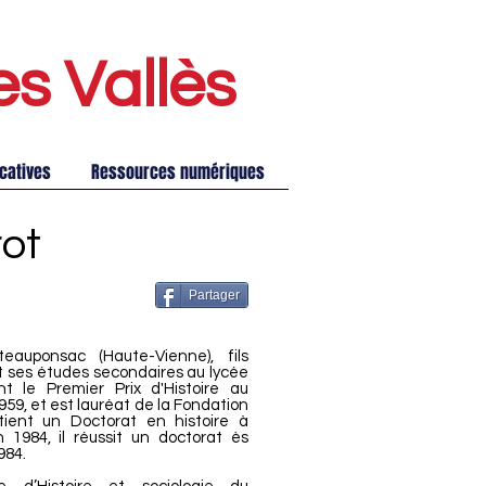
es Vallè
s
catives
Ressources numériques
ot
Partager
auponsac (Haute-Vienne), fils
t ses études secondaires au lycée
t le Premier Prix d'Histoire au
59, et est lauréat de la Fondation
btient un Doctorat en histoire à
n 1984, il réussit un doctorat ès
984.