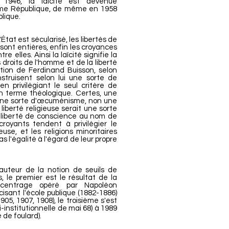
1946, la laïcité est devenue
ième République, de même en 1958
blique.
'État est sécularisé, les libertés de
sont entières, enfin les croyances
e elles. Ainsi la laïcité signifie la
s droits de l'homme et de la liberté
ition de Ferdinand Buisson, selon
struisent selon lui une sorte de
 en privilégiant le seul critère de
un terme théologique. Certes, une
t une sorte d'œcuménisme, non une
 liberté religieuse serait une sorte
la liberté de conscience au nom de
croyants tendent à privilégier le
euse, et les religions minoritaires
as l'égalité à l'égard de leur propre
uteur de la notion de seuils de
ils, le premier est le résultat de la
ecentrage opéré par Napoléon
cisant l'école publique (1882-1886)
905, 1907, 1908), le troisième s'est
-institutionnelle de mai 68) à 1989
 de foulard).