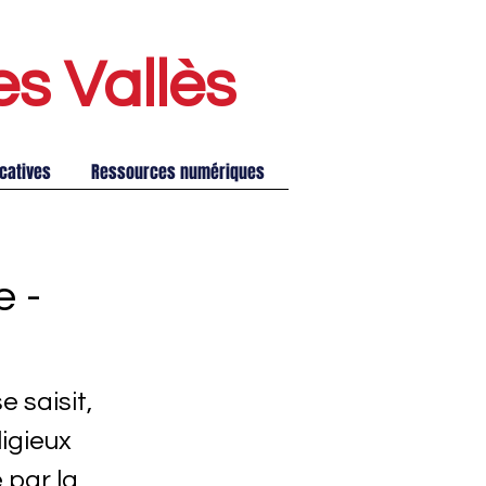
es Vallè
s
catives
Ressources numériques
e -
 saisit,
ligieux
 par la