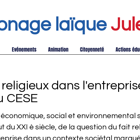
onage laïque
Jul
Evénements
Animation
Citoyenneté
Actions édu
 religieux dans l'entrepris
du CESE
 économique, social et environnemental se
 du XXI è siècle, de la question du fait re
reprise dans un contexte sociétal marqué