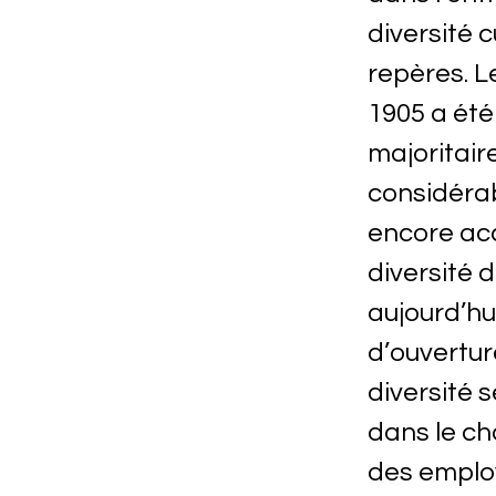
diversité c
repères. L
1905 a été
majoritaire
considéra
encore acc
diversité 
aujourd’hu
d’ouvertur
diversité 
dans le ch
des employ