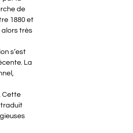
herche de
tre 1880 et
 alors très
on s’est
écente. La
nnel,
. Cette
 traduit
igieuses