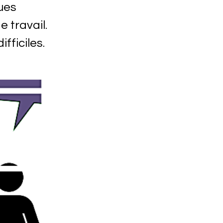
ues
e travail.
fficiles.