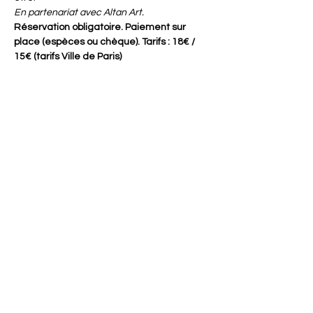
En partenariat avec Altan Art.
Réservation obligatoire. Paiement sur 
place (espèces ou chèque). Tarifs : 18€ / 
15€ (tarifs Ville de Paris)
Partager cet événement
ACTISCE
Actions pour les collectivités Territoriales et Initiatives
Sociales, Sportives, Culturelles et Educatives
12 rue Gouthière | 75013 Paris
L'ASSOCIATION