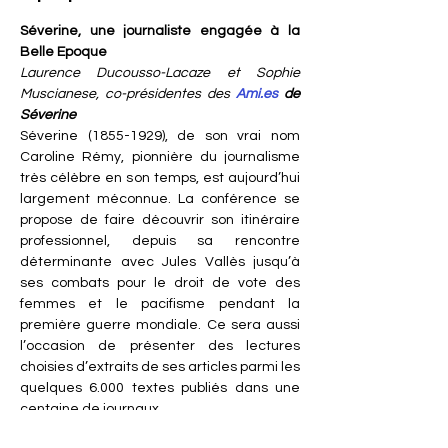
Séverine, une journaliste engagée à la 
Belle Epoque
Laurence Ducousso-Lacaze et Sophie 
Muscianese, co-présidentes des 
Ami.es
 de 
Séverine
Séverine (1855-1929), de son vrai nom 
Caroline Rémy, pionnière du journalisme 
très célèbre en son temps, est aujourd’hui 
largement méconnue. La conférence se 
propose de faire découvrir son itinéraire 
professionnel, depuis sa rencontre 
déterminante avec Jules Vallès jusqu’à 
ses combats pour le droit de vote des 
femmes et le pacifisme pendant la 
première guerre mondiale. Ce sera aussi 
l’occasion de présenter des lectures 
choisies d’extraits de ses articles parmi les 
quelques 6.000 textes publiés dans une 
centaine de journaux
.
Photo : Portrait de Séverine, Atelier Nadar, 