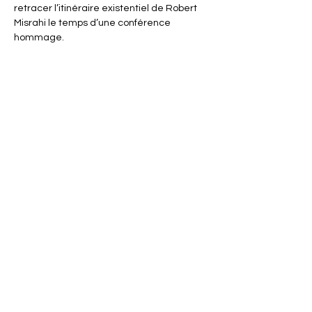
retracer l’itinéraire existentiel de Robert 
Misrahi le temps d’une conférence 
hommage.
Partager cet événement
ACTISCE
Actions pour les collectivités Territoriales et Initiatives
Sociales, Sportives, Culturelles et Educatives
12 rue Gouthière | 75013 Paris
L'ASSOCIATION
CONTACT