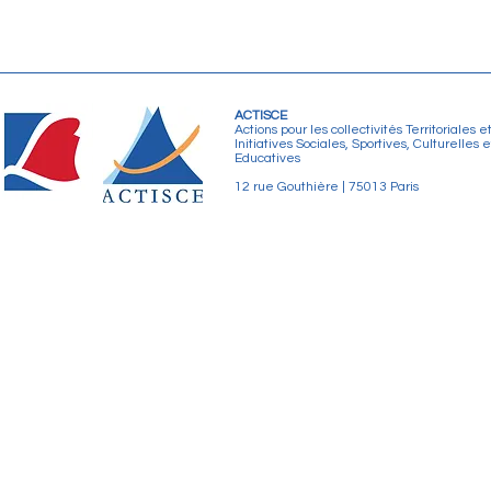
aris.
sur de vastes projets en Afrique et en Chine, dont le
Grand T
i et le
Centre Culturel
de Suzhou qui l’un et l’autre doiven
ACTISCE
el
Actions pour les collectivités Territoriales e
Initiatives Sociales, Sportives, Culturelles e
Educatives
on
12 rue Gouthière | 75013 Paris