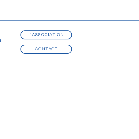
héâtre de Casablanca
au
t être achevés en 2021.
L'ASSOCIATION
t
t
CONTACT