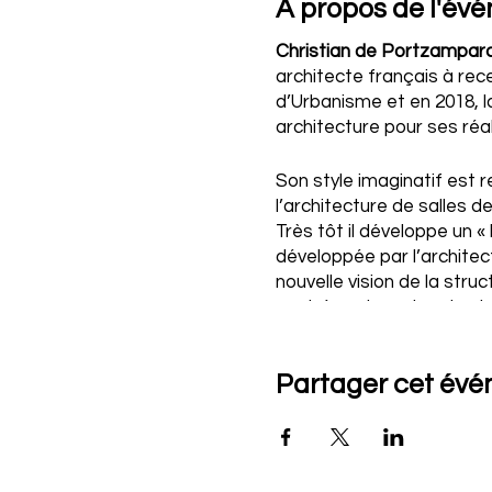
À propos de l'év
Christian de Portzampar
architecte français à recev
d’Urbanisme et en 2018, l
architecture pour ses réa
Son style imaginatif est r
l’architecture de salles d
Très tôt il développe un «
développée par l’architec
nouvelle vision de la struc
centré sur la recherche, l
Il commence à se faire co
Partager cet év
Paris, et devient célèbre 
de concert de différente
Parmi ses œuvres maje
LVMH
(1999) ainsi que deu
Arts
(2013), un complexe c