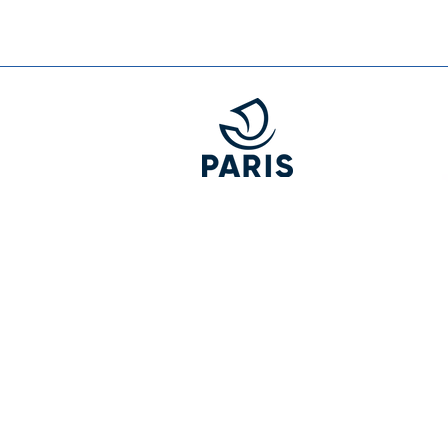
Nanterre, aux portes de P
Il travaille actuellement 
Maroc, l’
Opéra
de Shangha
Crédit photo : Nicolas Bor
Entrée libre sur réservati