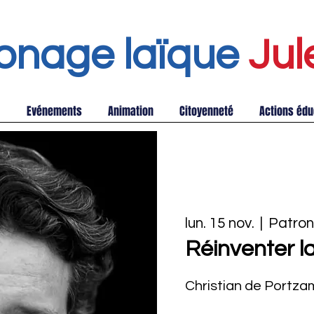
onage laïque
Jul
Evénements
Animation
Citoyenneté
Actions édu
lun. 15 nov.
  |  
Patron
Réinventer la 
Christian de Portz