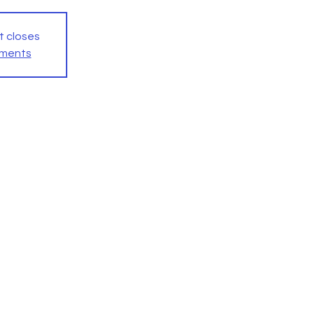
t closes
ements