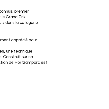
econnus, premier
t le Grand Prix
e » dans la catégorie
èrement apprécié pour
nes, une technique
. Construit sur sa
hristian de Portzamparc est
Hautes Formes
(1979) à
jet comprenant des salles
ment.
dentiel à Fukuoka, la
Tour
rg
(2005), la
Cité des
un stade couvert à