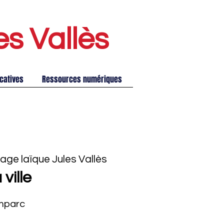
es Vallè
s
catives
Ressources numériques
age laïque Jules Vallès
ville
amparc