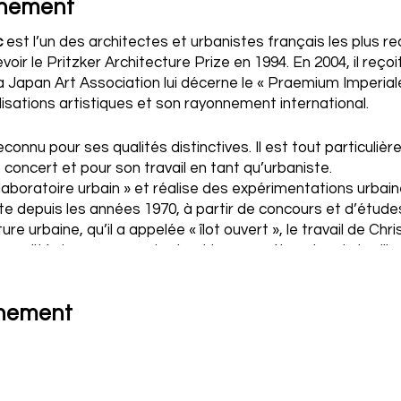
énement
c
est l’un des architectes et urbanistes français les plus r
oir le Pritzker Architecture Prize en 1994. En 2004, il reçoi
a Japan Art Association lui décerne le « Praemium Imperial
lisations artistiques et son rayonnement international.
econnu pour ses qualités distinctives. Il est tout particuli
e concert et pour son travail en tant qu’urbaniste.
 laboratoire urbain » et réalise des expérimentations urbai
te depuis les années 1970, à partir de concours et d’études
ture urbaine, qu’il a appelée « îlot ouvert », le travail de C
a qualité des espaces de vie et la compréhension de la ville.
nnaître à travers son travail sur l’ensemble immobilier des
énement
avec la construction de la
Cité de la Musique
(1995), un pro
s capacités, un musée de la Musique et des unités de loge
ures comptent notamment
Nexus II
(1991), un complexe rési
x gratte-ciel (2015) à New York, la
Philharmonie Luxembou
ulturel à Rio de Janeiro, et
Paris La Défense Arena
(2017), 