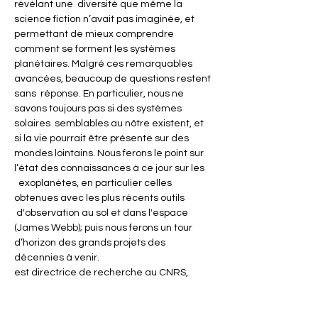
révélant une  diversité que même la 
science fiction n’avait pas imaginée, et 
permettant de mieux comprendre 
comment se forment les systèmes 
planétaires. Malgré ces remarquables 
avancées, beaucoup de questions restent 
sans  réponse. En particulier, nous ne 
savons toujours pas si des systèmes 
solaires  semblables au nôtre existent, et 
si la vie pourrait être présente sur des 
mondes lointains. Nous ferons le point sur 
l’état des connaissances à ce jour sur les 
  exoplanètes, en particulier celles 
obtenues avec les plus récents outils 
 d'observation au sol et dans l'espace 
(James Webb); puis nous ferons un tour 
d’horizon des grands projets des 
décennies à venir.
est directrice de recherche au CNRS, 
astrophysicienne au Laboratoire d'études 
spatiales et d'instrumentation en 
astrophysique (LESIA,…