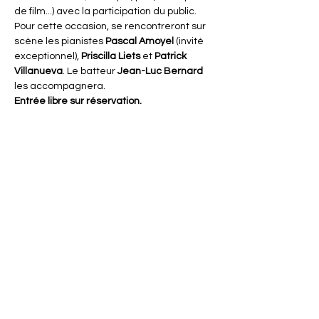
de film...) avec la participation du public. 
Pour cette occasion, se rencontreront sur 
scène les pianistes 
Pascal Amoyel
 (invité 
exceptionnel), 
Priscilla Liets
 et 
Patrick 
Villanueva
. Le batteur 
Jean-Luc Bernard
les accompagnera.
Entrée libre sur réservation.
Partager cet événement
ACTISCE
Actions pour les collectivités Territoriales et Initiatives
Sociales, Sportives, Culturelles et Educatives