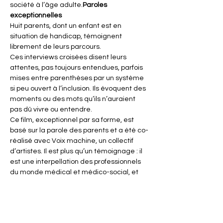
société à l’âge adulte.
Paroles 
exceptionnelles
Huit parents, dont un enfant est en 
situation de handicap, témoignent 
librement de leurs parcours.
Ces interviews croisées disent leurs 
attentes, pas toujours entendues, parfois 
mises entre parenthèses par un système 
si peu ouvert à l’inclusion. Ils évoquent des 
moments ou des mots qu’ils n’auraient 
pas dû vivre ou entendre.
Ce film, exceptionnel par sa forme, est 
basé sur la parole des parents et a été co-
réalisé avec Voix machine, un collectif 
d’artistes. Il est plus qu’un témoignage : il 
est une interpellation des professionnels 
du monde médical et médico-social, et 
plus largement de la société civile.
Regarder et écouter…
En lire plus >