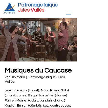
Patronage laïque
Jules Vallè
s
Musiques du Caucase
ven. 05 mars
  |  
Patronage laïque Jules
Vallès
avec Kavkaaz (chant) , Núria Rovira Salat
(chant, danse) Beqa Noniashvili (danse)
Fabien Mornet (dobro, panduri, changi)
Kaptan Emrah (cümbüş, saz, contrebasse,