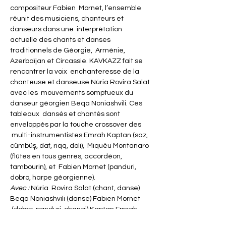
compositeur Fabien  Mornet, l’ensemble 
réunit des musiciens, chanteurs et 
danseurs dans une  interprétation 
actuelle des chants et danses 
traditionnels de Géorgie,  Arménie, 
Azerbaïjan et Circassie. KAVKAZZ fait se 
rencontrer la voix  enchanteresse de la 
chanteuse et danseuse Núria Rovira Salat 
avec les  mouvements somptueux du 
danseur géorgien Beqa Noniashvili. Ces 
tableaux  dansés et chantés sont 
enveloppés par la touche crossover des 
 multi-instrumentistes Emrah Kaptan (saz, 
cümbüş, daf, riqq, doli),  Miquèu Montanaro 
(flûtes en tous genres, accordéon, 
tambourin), et  Fabien Mornet (panduri, 
dobro, harpe géorgienne).
Avec : 
Núria  Rovira Salat (chant, danse) 
Beqa Noniashvili (danse) Fabien Mornet 
 (dobro, panduri, changi) Kaptan Emrah 
(cümbüş, saz, contrebasse,  percussions) 