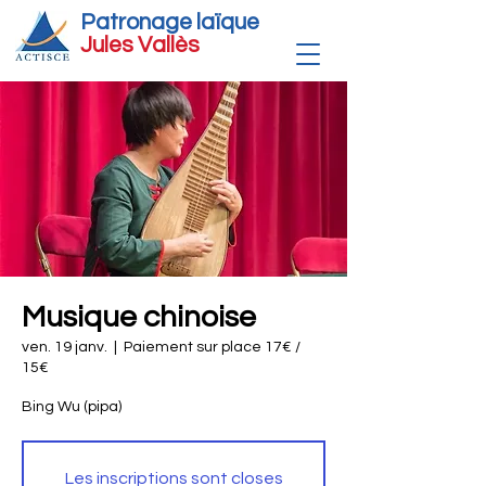
Patronage laïque
Jules Vallè
s
Musique chinoise
ven. 19 janv.
  |  
Paiement sur place 17€ /
15€
Bing Wu (pipa)
Les inscriptions sont closes