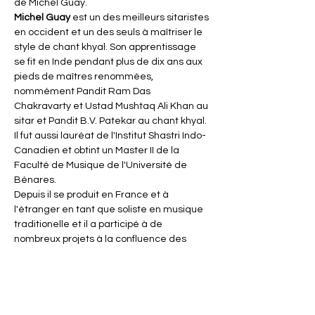
de Michel Guay.
Michel Guay
 est un des meilleurs sitaristes 
en occident et un des seuls à maîtriser le 
style de chant khyal. Son apprentissage 
se fit en Inde pendant plus de dix ans aux 
pieds de maîtres renommées, 
nommément Pandit Ram Das 
Chakravarty et Ustad Mushtaq Ali Khan au 
sitar et Pandit B.V. Patekar au chant khyal. 
Il fut aussi lauréat de l'Institut Shastri Indo-
Canadien et obtint un Master II de la 
Faculté de Musique de l'Université de 
Bénares.
Depuis il se produit en France et à 
l'étranger en tant que soliste en musique 
traditionelle et il a participé à de 
nombreux projets à la confluence des 
genres alliant la musique Indienne au jazz 
avec Mukta et au…
En lire plus >