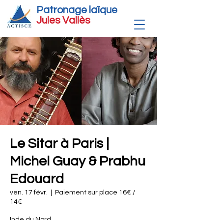
Patronage laïque
Jules Vallè
s
Le Sitar à Paris |
Michel Guay & Prabhu
Edouard
ven. 17 févr.
  |  
Paiement sur place 16€ /
14€
Inde du Nord