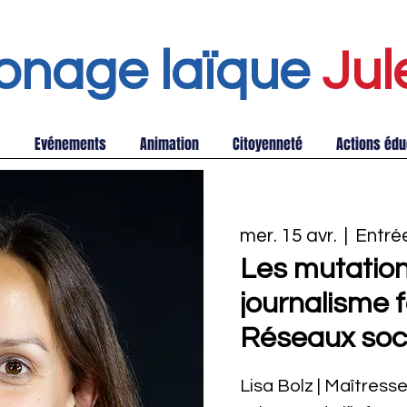
onage laïque
Jul
Evénements
Animation
Citoyenneté
Actions édu
mer. 15 avr.
  |  
Entrée
Les mutatio
journalisme 
Réseaux soc
Lisa Bolz | Maîtres