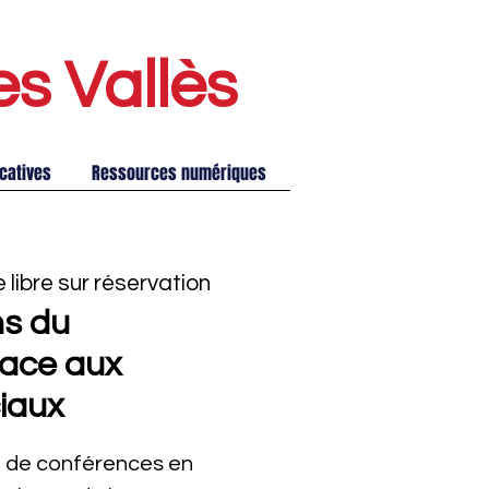
es Vallè
s
catives
Ressources numériques
 libre sur réservation
ns du
face aux
iaux
se de conférences en