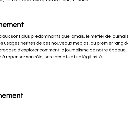
énement
ociaux sont plus prédominants que jamais, le métier de journa
es usages hérités de ces nouveaux médias, au premier rang de
propose d'explorer comment le journalisme de notre époque,
à repenser son rôle, ses formats et sa légitimité.
énement