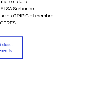
ation et de la
CELSA Sorbonne
euse au GRIPIC et membre
e CERES.
t closes
nements