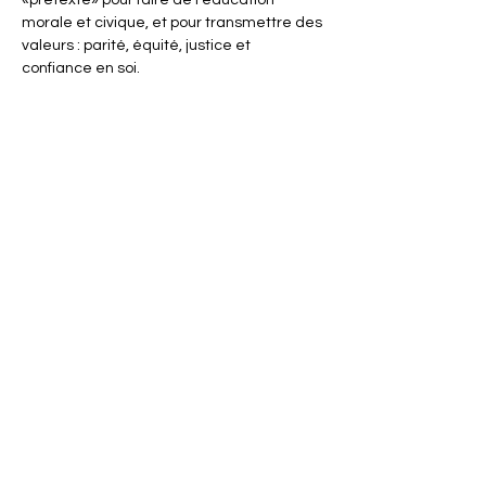
«prétexte» pour faire de l’éducation 
morale et civique, et pour transmettre des 
valeurs : parité, équité, justice et 
confiance en soi.
Partager cet événement
ACTISCE
Actions pour les collectivités Territoriales et Initiatives
Sociales, Sportives, Culturelles et Educatives
12 rue Gouthière | 75013 Paris
L'ASSOCIATION
CONTACT