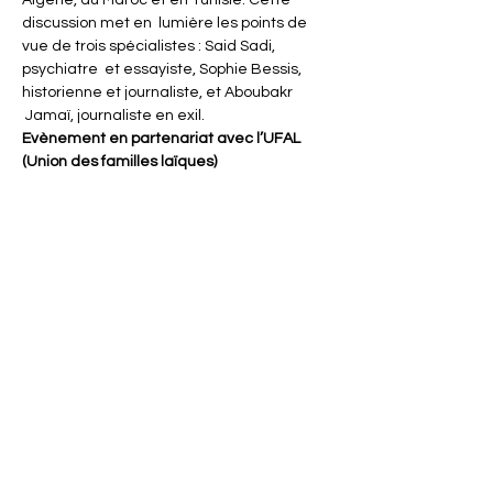
Algérie, au Maroc et en Tunisie. Cette 
discussion met en  lumière les points de 
vue de trois spécialistes : Said Sadi, 
psychiatre  et essayiste, Sophie Bessis, 
historienne et journaliste, et Aboubakr 
 Jamaï, journaliste en exil.
Evènement en partenariat avec l’UFAL 
(Union des familles laïques)
Partager cet événement
ACTISCE
Actions pour les collectivités Territoriales et Initiatives
Sociales, Sportives, Culturelles et Educatives