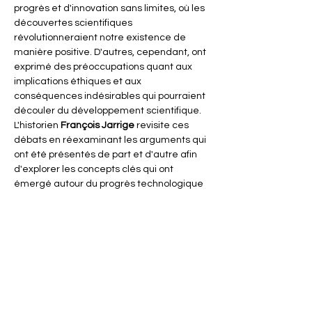
progrès et d'innovation sans limites, où les 
découvertes scientifiques 
révolutionneraient notre existence de 
manière positive. D'autres, cependant, ont 
exprimé des préoccupations quant aux 
implications éthiques et aux 
conséquences indésirables qui pourraient 
découler du développement scientifique.
L'historien 
François Jarrige
 revisite ces 
débats en réexaminant les arguments qui 
ont été présentés de part et d'autre afin 
d'explorer les concepts clés qui ont 
émergé autour du progrès technologique 
et d'ouvrir une vision prospective sur 
l'avenir de la science.
Partager cet événement