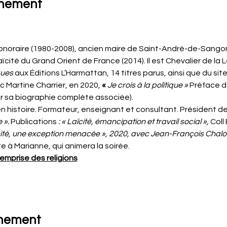
énement
noraire (1980-2008), ancien maire de Saint-André-de-Sangonis,
Laïcité du Grand Orient de France (2014). Il est Chevalier de la
ques
 aux Éditions L’Harmattan, 14 titres parus, ainsi que du site
 Martine Charrier, en 2020,
 « 
Je crois à la politique »
 Préface 
ir sa biographie complète associée).
en histoire. Formateur, enseignant et consultant. Président de
». 
Publications
 : « Laïcité, émancipation et travail social », 
Coll
ïcité, une exception menacée », 2020, avec Jean-François Chalot
ste à Marianne, qui animera la soirée.
’emprise des religions
énement