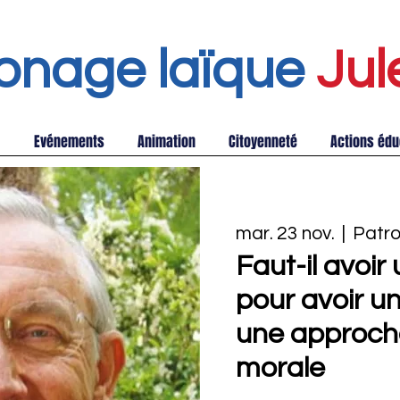
onage laïque
Jul
Evénements
Animation
Citoyenneté
Actions édu
mar. 23 nov.
  |  
Patro
Faut-il avoir 
pour avoir u
une approche
morale