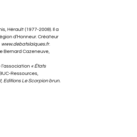
 Hérault (1977-2008). Il a 
 Légion d’Honneur. Créateur 
 
www.debatslaiques.fr
. 
de Bernard Cazeneuve, 
 l’association
 « États 
 BUC-Ressources, 
, Editions Le Scorpion brun.