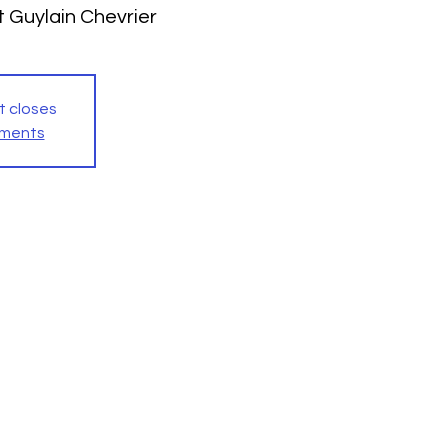
t Guylain Chevrier
t closes
ements