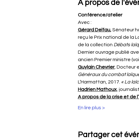
À propos de l'év
Conférence/atelier
Avec :
Gérard Delfau
,
 Sénateur ho
reçu le Prix national de la 
de la collection 
Débats laï
Dernier ouvrage publié avec
ancien Premier ministre (vo
Guylain Chevrier
, Docteur 
Généraux du combat laïque 
L’Harmattan, 2017.
 « La la
Hadrien Mathoux
, journali
A propos de la crise et de l
En lire plus >
Partager cet év