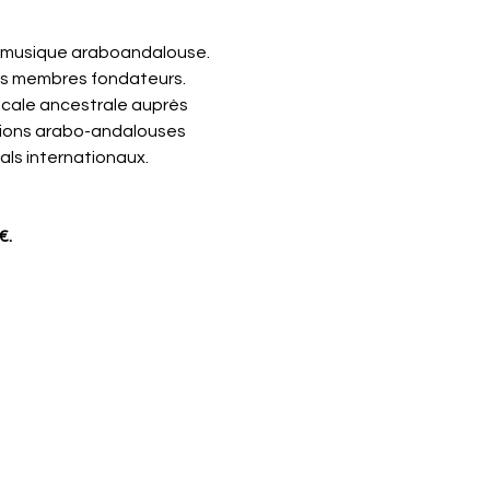
a musique araboandalouse. 
es membres fondateurs. 
sicale ancestrale auprès 
tions arabo-andalouses 
als internationaux.
€.