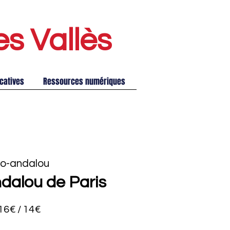
es Vallè
s
catives
Ressources numériques
o-andalou
dalou de Paris
16€ / 14€