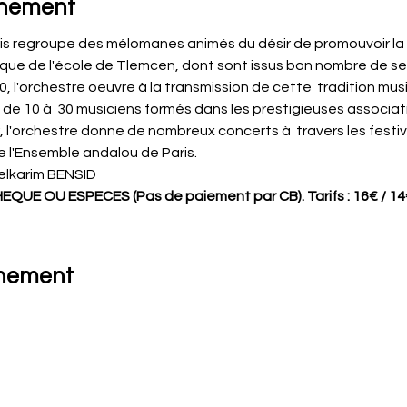
énement
is regroupe des mélomanes animés du désir de promouvoir l
rque de l'école de Tlemcen, dont sont issus bon nombre de s
0, l'orchestre oeuvre à la transmission de cette  tradition mu
 de 10 à  30 musiciens formés dans les prestigieuses associa
 l'orchestre donne de nombreux concerts à  travers les festiv
 l'Ensemble andalou de Paris.
elkarim BENSID
EQUE OU ESPECES (Pas de paiement par CB). Tarifs : 16€ / 14
énement