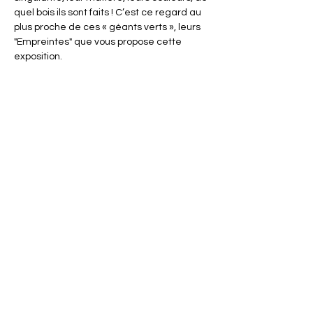
quel bois ils sont faits ! C’est ce regard au 
plus proche de ces « géants verts », leurs 
"Empreintes" que vous propose cette 
exposition.
Partager cet événement
ACTISCE
Actions pour les collectivités Territoriales et Initiatives
Sociales, Sportives, Culturelles et Educatives
12 rue Gouthière | 75013 Paris
L'ASSOCIATION