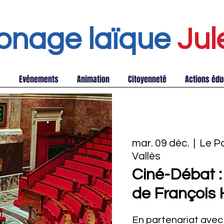
onage laïque
Jul
Evénements
Animation
Citoyenneté
Actions édu
mar. 09 déc.
  |  
Le P
Vallès
Ciné-Débat :
de François
En partenariat avec