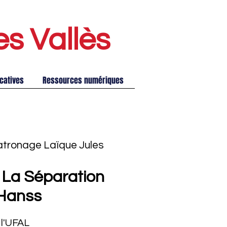
es Vallè
s
catives
Ressources numériques
atronage Laïque Jules
 La Séparation
 Hanss
 l'UFAL