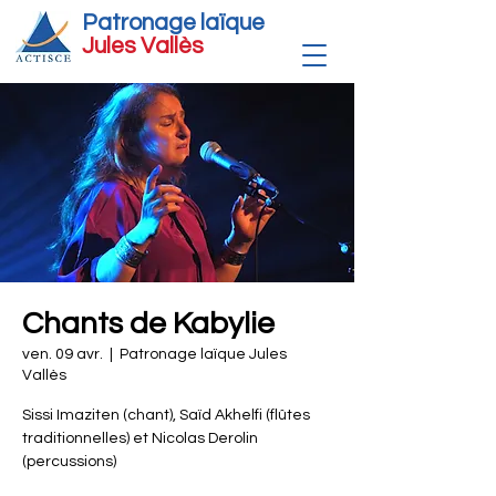
Patronage laïque
Jules Vallè
s
Chants de Kabylie
ven. 09 avr.
  |  
Patronage laïque Jules
Vallès
Sissi Imaziten (chant), Saïd Akhelfi (flûtes
traditionnelles) et Nicolas Derolin
(percussions)