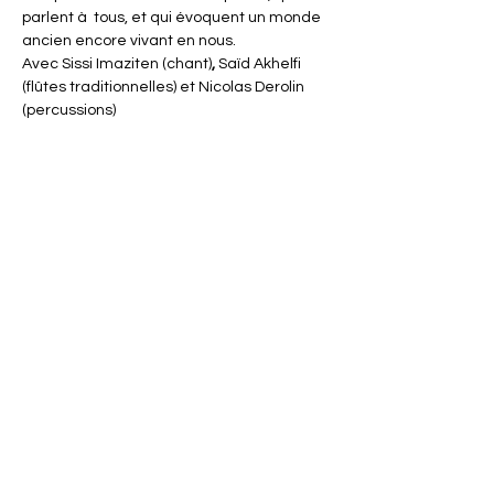
parlent à  tous, et qui évoquent un monde 
ancien encore vivant en nous.
Avec Sissi Imaziten (chant)
, 
Saïd Akhelfi 
(flûtes traditionnelles) et Nicolas Derolin 
(percussions)
Partager cet événement
ACTISCE
Actions pour les collectivités Territoriales et Initiatives
Sociales, Sportives, Culturelles et Educatives
12 rue Gouthière | 75013 Paris
L'ASSOCIATION