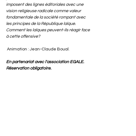
imposent des lignes éditoriales avec une 
vision religieuse radicale comme valeur 
fondamentale de la société rompant avec 
les principes de la République laïque.
Comment les laïques peuvent-ils réagir face 
à cette offensive?
Animation : Jean-Claude Boual. 
En partenariat avec l'association EGALE.
Réservation obligatoire.
Image d'illustration : Image déposée sur Wikimédia sous 
licence Creative Commons par l'utilisateur 
TaniaPS
Partager cet événement