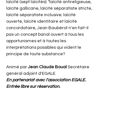
laïcité (sept laïcités): "laïcité antireligieuse, 
laïcité gallicane, laïcité séparatiste stricte, 
laïcité séparatiste inclusive; laïcité 
ouverte, laïcité identitaire et laïcité 
concordataire, Jean Baubérot n'en fait-il 
pas un concept banal ouvert à tous les 
opportunismes et à toutes les 
interprétations possibles qui vident le 
principe de toute substance?
Animé par 
Jean Claude Boual
 Secrétaire 
général adjoint d'EGALE.
En partenariat avec l'association EGALE.
Entrée libre sur réservation.
Image d'illustration : Image déposée sur Wikimédia sous 
licence Creative Commons par l'utilisateur 
TaniaPS
Partager cet événement