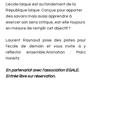
L'école laïque est au fondement de la 
République laïque. Conçue pour apporter 
des savoirs mais aussi apprendre à 
exercer son sens critique, est-elle toujours 
en mesure de remplir cet objectif ?
Laurent Raynaud pose des pistes pour 
l'école de demain et vous invite à y 
réfléchir ensemble.Animation : Marc 
Horwitz
En partenariat avec l'association EGALE.
Entrée libre sur réservation.
Image d'illustration : Image déposée sur Wikimédia sous 
licence Creative Commons par l'utilisateur 
TaniaPS
Partager cet événement