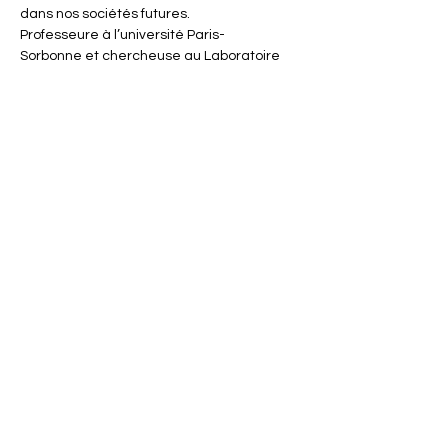
dans nos sociétés futures.
Professeure à l’université Paris-
Sorbonne et chercheuse au Laboratoire 
d’informatique pour la mécanique et les 
sciences de l’ingénieur 
(Limsi) du CNRS,
dirige l’équipe de 
recherche Dimensions affectives et 
sociales dans les…
En lire plus >
Partager cet événement