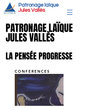
Patronage laïque
Jules Vallè
s
PATRONAGE LAÏQUE
PATRONAGE LAÏQUE
JULES VALLÈS
JULES VALLÈS
LA PENSÉE PROGRESSE
LA PENSÉE PROGRESSE
CONFERENCES
Programmation