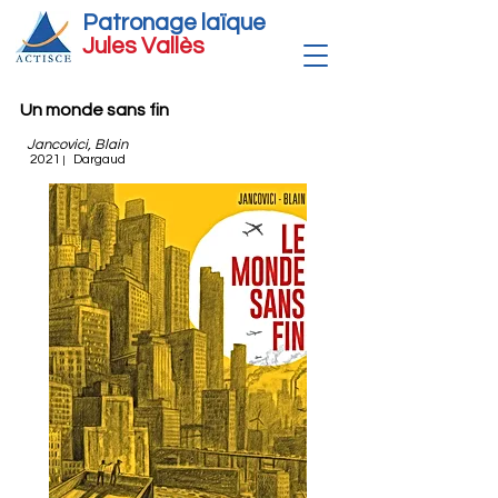
Patronage laïque
Jules Vallè
s
Un monde sans fin
Jancovici, Blain
2021
Dargaud
|