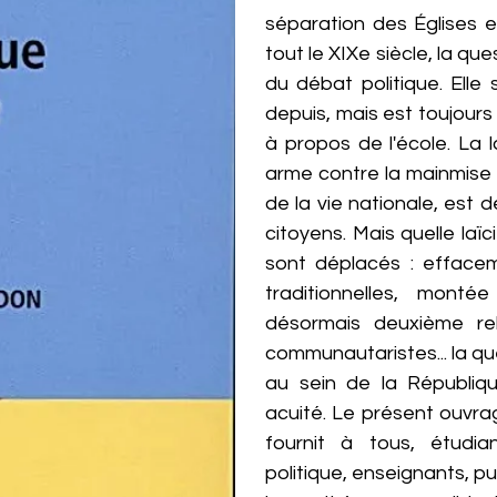
séparation des Églises e
tout le XIXe siècle, la qu
du débat politique. Ell
depuis, mais est toujours
à propos de l'école. La l
arme contre la mainmise 
de la vie nationale, est 
citoyens. Mais quelle laï
sont déplacés : effacem
traditionnelles, monté
désormais deuxième rel
communautaristes... la que
au sein de la Républiqu
acuité. Le présent ouvrag
fournit à tous, étudia
politique, enseignants, p