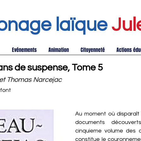
onage laïque
Jul
Evénements
Animation
Citoyenneté
Actions édu
ans de suspense, Tome 5
 et Thomas Narcejac
font
Au moment où disparaît 
documents découvert
cinquieme volume des 
constitue le couronneme