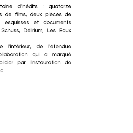
aine d'inédits : quatorze
os de films, deux pièces de
s, esquisses et documents
 Schuss, Délirium, Les Eaux
e l'intérieur, de l'étendue
ollaboration qui a marqué
licier par l'instauration de
e.