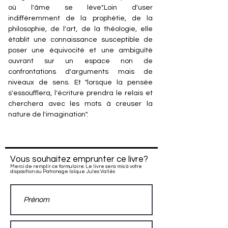
où l'âme se lève".Loin d'user
indifféremment de la prophétie, de la
philosophie, de l'art, de la théologie, elle
établit une connaissance susceptible de
poser une équivocité et une ambiguïté
ouvrant sur un espace non de
confrontations d'arguments mais de
niveaux de sens. Et "lorsque la pensée
s'essoufflera, l'écriture prendra le relais et
cherchera avec les mots à creuser la
nature de l'imagination".
Vous souhaitez emprunter ce livre?
Merci de remplir ce formulaire. Le livre sera mis à votre
disposition au Patronage laïque Jules Vallès