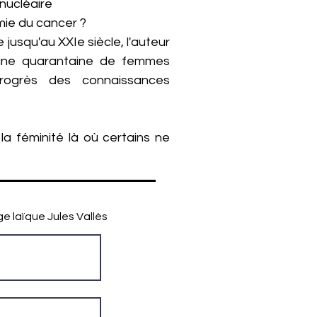
 nucléaire
mie du cancer ?
 jusqu'au XXIe siècle, l'auteur
'une quarantaine de femmes
rogrès des connaissances
a féminité là où certains ne
ge laïque Jules Vallès