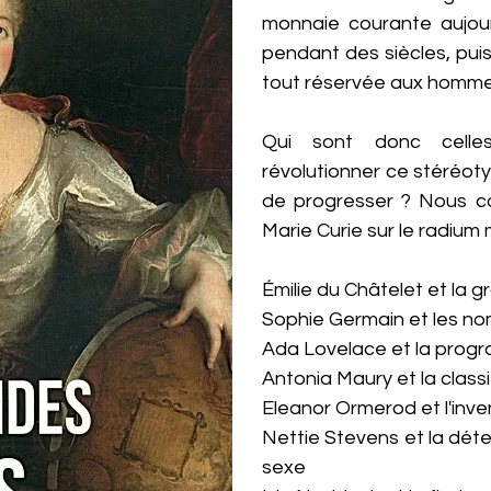
monnaie courante aujourd
pendant des siècles, pui
tout réservée aux homme
Qui sont donc celle
révolutionner ce stéréoty
de progresser ? Nous co
Marie Curie sur le radium 
Émilie du Châtelet et la g
Sophie Germain et les n
Ada Lovelace et la prog
Antonia Maury et la classi
Eleanor Ormerod et l'inve
Nettie Stevens et la dé
sexe