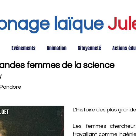
onage laïque
Jul
Evénements
Animation
Citoyenneté
Actions édu
randes femmes de la science
t
 Pandore
L'Histoire des plus grand
Les femmes chercheurs
travaillant comme ingénie