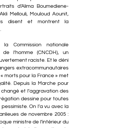
rtraits d’Alima Boumediene-
kli Mellouli, Mouloud Aounit,
s disent et montrent la
.
la Commission nationale
ts de l’homme (CNCDH), un
ouvertement raciste. Et le déni
rangers extracommunautaires
 « morts pour la France » met
galité. Depuis la Marche pour
’a changé et l’aggravation des
grégation dessine pour toutes
 pessimiste. On l’a vu avec la
banlieues de novembre 2005 :
oque ministre de l’intérieur du