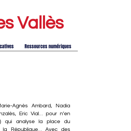
es Vallè
s
catives
Ressources numériques
(Marie-Agnès Ambard, Nadia
zalès, Eric Vial… pour n’en
s) qui analyse la place du
s la République… Avec des