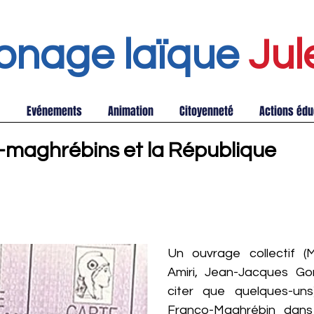
onage laïque
Jul
Evénements
Animation
Citoyenneté
Actions édu
-maghrébins et la République
Un ouvrage collectif 
Amiri, Jean-Jacques Gon
citer que quelques-un
Franco-Maghrébin dan