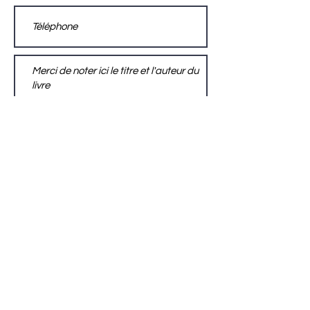
Envoyer
ACTISCE
Actions pour les collectivités Territoriales et Initiatives
Sociales, Sportives, Culturelles et Educatives
12 rue Gouthière | 75013 Paris