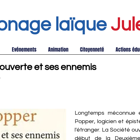
onage laïque
Jul
Evénements
Animation
Citoyenneté
Actions édu
 ouverte et ses ennemis
Longtemps méconnue en
Popper, logicien et épis
l'étranger. La Société ou
début de la Deuxième