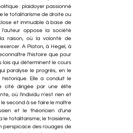
litique : plaidoyer passionné
 le totalitarisme de droite ou
 close et immuable à base de
 l'auteur oppose la société
la raison, où la volonté de
s'exercer. A Platon, à Hegel, à
econnaître l'histoire que pour
s lois qui déterminent le cours
i paralyse le progrès, en le
historique. Elle a conduit le
 cité dirigée par une élite
e, où l'individu n'est rien et
 ; le second à se faire le maître
sien et le théoricien d'une
le totalitarisme; le troisième,
on perspicace des rouages de