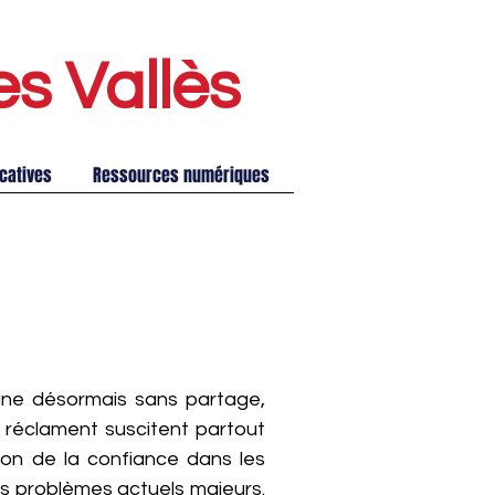
es Vallè
s
catives
Ressources numériques
gne désormais sans partage,
n réclament suscitent partout
sion de la confiance dans les
es problèmes actuels majeurs.