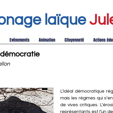
onage laïque
Jul
Evénements
Animation
Citoyenneté
Actions édu
-démocratie
llon
L’idéal démocratique rè
mais les régimes qui s’e
de vives critiques. L’éro
représentants est l’un d