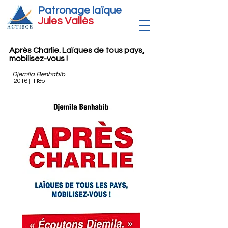
Patronage laïque
Jules Vallè
s
Après Charlie. Laïques de tous pays,
mobilisez-vous !
Djemila Benhabib
2016
H&o
|