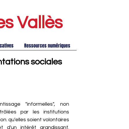
es Vallè
s
catives
Ressources numériques
ntations sociales
tissage "informelles", non
ôlées par les institutions
n. qu'elles soient volontaires
et d'un intérêt grandissant.