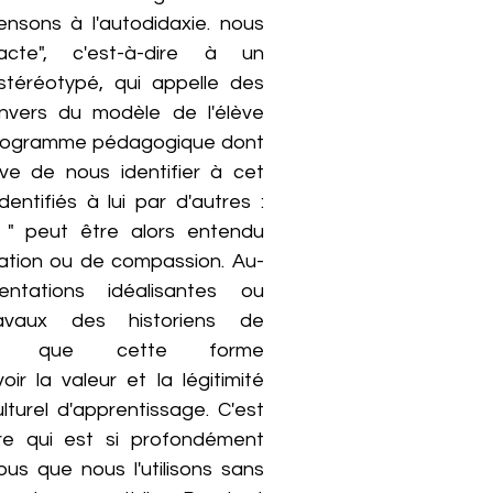
nsons à l'autodidaxie. nous
acte", c'est-à-dire à un
téréotypé, qui appelle des
'envers du modèle de l'élève
 programme pédagogique dont
rrive de nous identifier à cet
entifiés à lui par d'autres :
! " peut être alors entendu
ation ou de compassion. Au-
tations idéalisantes ou
travaux des historiens de
rent que cette forme
ir la valeur et la légitimité
lturel d'apprentissage. C'est
re qui est si profondément
s que nous l'utilisons sans