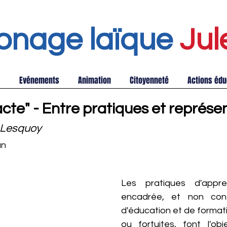
onage laïque
Jul
Evénements
Animation
Citoyenneté
Actions édu
cte" - Entre pratiques et représe
-Lesquoy
an
Les pratiques d'appren
encadrée, et non contr
d'éducation et de formatio
ou fortuites, font l'obj