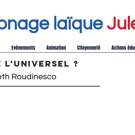
onage laïque
Jul
Evénements
Animation
Citoyenneté
Actions édu
 l'universel ?
eth Roudinesco